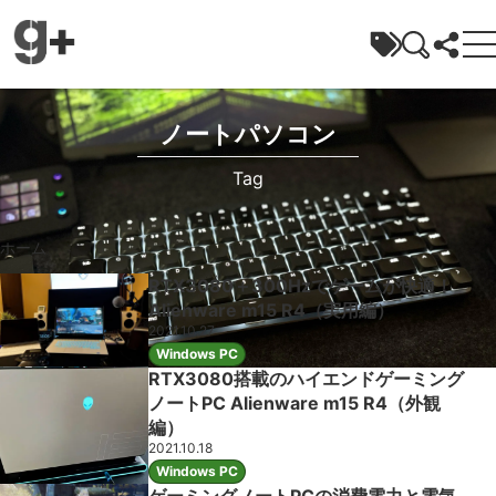
ガジェラボ
ノートパソコン
Tag
ホーム
»
ノートパソコン
RTX3080＋300Hzでゲームが快適！
Alienware m15 R4（実用編）
2021.10.27
Windows PC
RTX3080搭載のハイエンドゲーミング
ノートPC Alienware m15 R4（外観
編）
2021.10.18
Windows PC