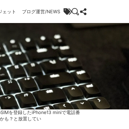
ジェット
ブログ運営/NEWS
法
Mを登録したiPhone13 miniで電話番
のかも？と放置してい