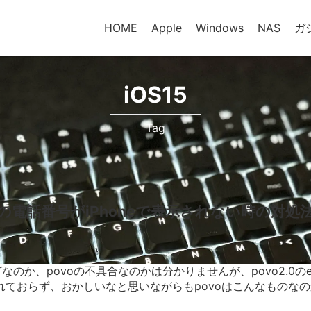
HOME
Apple
Windows
NAS
ガ
iOS15
Tag
.0の電話番号がiPhoneで表示されない時の対処
グなのか、povoの不具合なのかは分かりませんが、povo2.0のeSI
れておらず、おかしいなと思いながらもpovoはこんなものな