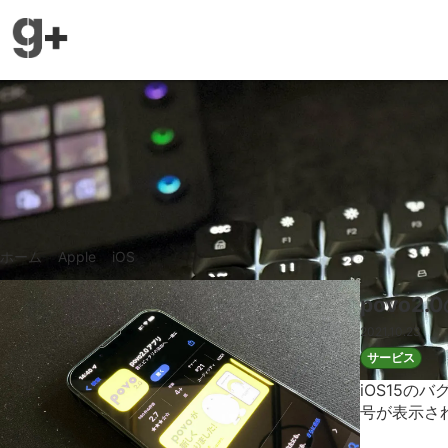
ガジェラボ
ホーム
»
Apple
»
iOS
»
iOS15
povo2
2021.10.23
サービス
iOS15のバ
号が表示さ