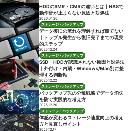
HDDのSMR・CMRの違いとは｜NASで
動作音が止まらない原因と対処法
2026.01.26
ストレージ・バックアップ
データ復旧の流れを理解すれば慌てない
｜トラブル発生から復旧完了までの現実
的ステップ
2025.12.24
ストレージ・バックアップ
SSD・HDDが認識されない原因と対処法
｜外付け・内蔵・Windows/Mac別に整
理する判断軸
2025.12.22
ストレージ・バックアップ
バックアップ先の分散戦略でデータ消失
を防ぐ実践的な考え方
2025.12.20
ストレージ・バックアップ
体感が変わるストレージ速度向上の考え
方と見直しポイント
2025.12.17