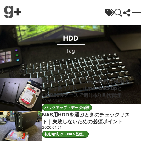
ガジェラボ
HDD
Tag
ホーム
»
ストレージ・バックアップ
»
HDD
NASのバックアップ先に外付けHDDケ
ースを使う方法｜Hyper Backupと
UGREENケースで週1回の世代管理
2026.06.07
バックアップ・データ保護
NAS用HDDを選ぶときのチェックリス
ト｜失敗しないための必須ポイント
2026.01.31
初心者向け（NAS基礎）