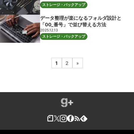
ストレージ・バックアップ
データ整理が楽になるフォルダ設計と
「00_番号」で並び替える方法
2025.12.13
ストレージ・バックアップ
1
2
»
ガジェラボ
Instagram
Facebook
feedly
X
Feed