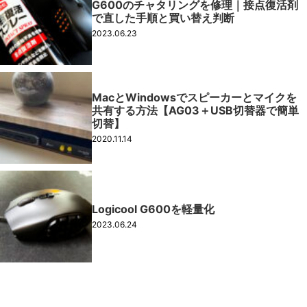
G600のチャタリングを修理｜接点復活剤
で直した手順と買い替え判断
2023.06.23
MacとWindowsでスピーカーとマイクを
共有する方法【AG03＋USB切替器で簡単
切替】
2020.11.14
Logicool G600を軽量化
2023.06.24